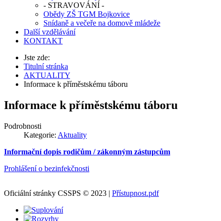
- STRAVOVÁNÍ -
Obědy ZŠ TGM Bojkovice
Snídaně a večeře na domově mládeže
Další vzdělávání
KONTAKT
Jste zde:
Titulní stránka
Joomla
AKTUALITY
Informace k příměstskému táboru
Monster
Informace k příměstskému táboru
Education
Template
Podrobnosti
Kategorie:
Aktuality
Informační dopis rodičům / zákonným zástupcům
Prohlášení o bezinfekčnosti
Oficiální stránky CSSPS © 2023 |
Přístupnost.pdf