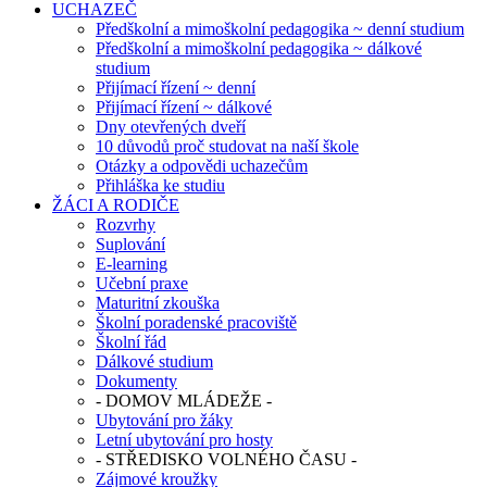
UCHAZEČ
Předškolní a mimoškolní pedagogika ~ denní studium
Předškolní a mimoškolní pedagogika ~ dálkové
studium
Přijímací řízení ~ denní
Přijímací řízení ~ dálkové
Dny otevřených dveří
10 důvodů proč studovat na naší škole
Otázky a odpovědi uchazečům
Přihláška ke studiu
ŽÁCI A RODIČE
Rozvrhy
Suplování
E-learning
Učební praxe
Maturitní zkouška
Školní poradenské pracoviště
Školní řád
Dálkové studium
Dokumenty
- DOMOV MLÁDEŽE -
Ubytování pro žáky
Letní ubytování pro hosty
- STŘEDISKO VOLNÉHO ČASU -
Zájmové kroužky