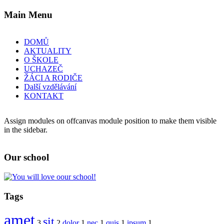
Main
Menu
DOMŮ
AKTUALITY
O ŠKOLE
UCHAZEČ
ŽÁCI A RODIČE
Další vzdělávání
KONTAKT
Assign modules on offcanvas module position to make them visible
in the sidebar.
Our
school
Tags
amet
sit
3
2
dolor
1
nec
1
quis
1
ipsum
1