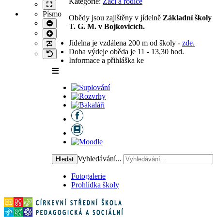
Kategorie:
Žáci a rodiče
layout
Wide
mode
layout
Písmo
Obědy jsou zajištěny v jídelně
Základní školy
Set
T. G. M. v Bojkovicích.
smaller
Set
font
larger
Jídelna je vzdálena 200 m od školy -
zde.
Make
font
font
Doba výdeje oběda je 11 - 13,30 hod.
Set
more
Informace a přihláška ke
default
readable
font
Vyhledávání...
Hledat
Fotogalerie
Prohlídka školy