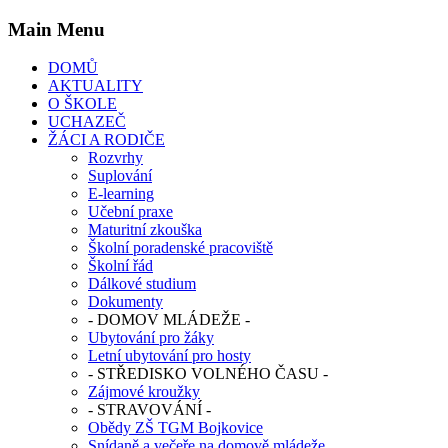
Main
Menu
DOMŮ
AKTUALITY
O ŠKOLE
UCHAZEČ
ŽÁCI A RODIČE
Rozvrhy
Suplování
E-learning
Učební praxe
Maturitní zkouška
Školní poradenské pracoviště
Školní řád
Dálkové studium
Dokumenty
- DOMOV MLÁDEŽE -
Ubytování pro žáky
Letní ubytování pro hosty
- STŘEDISKO VOLNÉHO ČASU -
Zájmové kroužky
- STRAVOVÁNÍ -
Obědy ZŠ TGM Bojkovice
Snídaně a večeře na domově mládeže