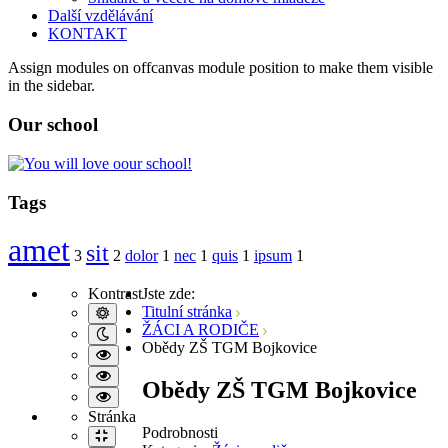
Další vzdělávání
KONTAKT
Assign modules on offcanvas module position to make them visible
in the sidebar.
Our
school
Tags
amet
sit
3
2
dolor
1
nec
1
quis
1
ipsum
1
Kontrast
Jste zde:
Joomla
Titulní stránka
Default
mode
ŽÁCI A RODIČE
Monster
Night
Obědy ZŠ TGM Bojkovice
mode
High
contrast
Education
High
Obědy ZŠ TGM Bojkovice
black
contrast
High
white
black
Template
contrast
mode
Stránka
yellow
yellow
Podrobnosti
Fixed
mode
black