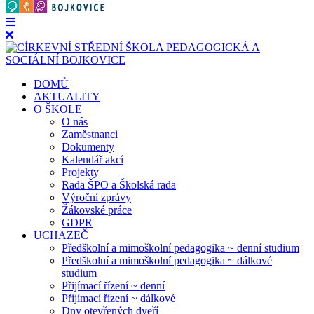
DOMŮ
AKTUALITY
O ŠKOLE
O nás
Zaměstnanci
Dokumenty
Kalendář akcí
Projekty
Rada ŠPO a Školská rada
Výroční zprávy
Žákovské práce
GDPR
UCHAZEČ
Předškolní a mimoškolní pedagogika ~ denní studium
Předškolní a mimoškolní pedagogika ~ dálkové
studium
Přijímací řízení ~ denní
Přijímací řízení ~ dálkové
Dny otevřených dveří