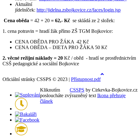
Aktuální
jídelníček:
http://jidelna.zsbojkovice.cz/faces/login.jsp
Cena oběda
= 42 + 20
= 62,- Kč
se skládá ze 2 složek:
1. cena potravin = hradí žák přímo ZŠ TGM Bojkovice:
CENA OBĚDA PRO ŽÁKA 42 Kč
CENA OBĚDA – DIETA PRO ŽÁKA 50 Kč
2. věcné režijní náklady = 20
Kč / oběd - hradí se prostřednictvím
CSŠ pedagogické a sociální Bojkovice
Back
Oficiální stránky CSSPS © 2023 |
Přístupnost.pdf
to
top
Kliknutím
CSSPS
by Cirkevka-Bojkovice.cz
posloucháte zvýrazněný text
Ikona přehraje
článek