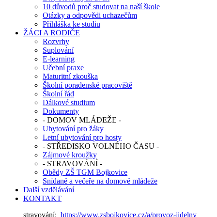
10 důvodů proč studovat na naší škole
Otázky a odpovědi uchazečům
Přihláška ke studiu
ŽÁCI A RODIČE
Rozvrhy
Suplování
E-learning
Učební praxe
Maturitní zkouška
Školní poradenské pracoviště
Školní řád
Dálkové studium
Dokumenty
- DOMOV MLÁDEŽE -
Ubytování pro žáky
Letní ubytování pro hosty
- STŘEDISKO VOLNÉHO ČASU -
Zájmové kroužky
- STRAVOVÁNÍ -
Obědy ZŠ TGM Bojkovice
Snídaně a večeře na domově mládeže
Další vzdělávání
KONTAKT
stravování:
https://www.zsbojkovice.cz/a/provoz-jidelny